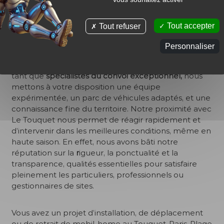
avec une étude technique préalable, un devis
détaillé et des conseils personnalisés pour vous
Tout accepter
Tout refuser
guider dans vos démarches.
Personnaliser
C'est depuis 1973 que
notre savoir-faire est reconnu
dans tout le Nord-Pas-de-Calais et en Belgique. En
tant que
spécialistes du convoi exceptionnel,
nous
mettons à votre disposition une équipe
expérimentée, un parc de véhicules adaptés, et une
connaissance fine du territoire. Notre proximité avec
Le Touquet nous permet de réagir rapidement et
d’intervenir dans les meilleures conditions, même en
haute saison. En effet, nous avons bâti notre
réputation sur la
r
igueur, la ponctualité et la
transparence, qualités essentielles pour satisfaire
pleinement les particuliers, professionnels ou
gestionnaires de sites.
Vous avez un projet d’installation, de déplacement
ou de retrait de mobil-home au Touquet-Paris-Plage