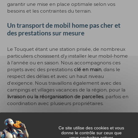
garantir une mise en place optimale selon vos
besoins et les contraintes du terrain.
Un transport de mobil home pas cher et
des prestations sur mesure
Le Touquet étant une station prisée, de nombreux
particuliers choisissent d’y installer leur mobil-home
à l’année ou en saison. Nous accompagnons ces
projets avec des prestations
clé en main
, dans le
respect des délais et avec un haut niveau
d’exigence. Nous travaillons également avec des
campings et villages vacances de la région, pour la
livraison ou la réorganisation de parcelles
, parfois en
coordination avec plusieurs propriétaires.
Vous vendez ou achetez un mobil-home ? Nous
assurons également le
transport d’un mobil-home
Ce site utilise des cookies et vous
d’un camping à un autre
, ou vers un terrain privé aux
donne le contrôle sur ceux que
alentours. Chaque projet est traité individuellement,
vous souhaitez activer